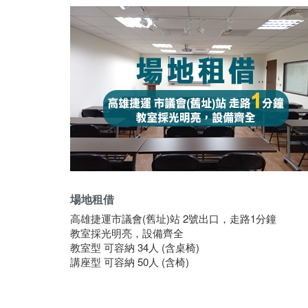
場地租借
高雄捷運市議會(舊址)站 2號出口，走路1分鐘
教室採光明亮，設備齊全
教室型 可容納 34人 (含桌椅)
講座型 可容納 50人 (含椅)