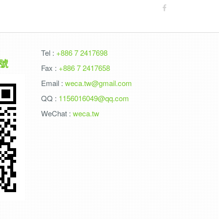
Tel :
+886 7 2417698
號
Fax :
+886 7 2417658
Email :
weca.tw@gmail.com
QQ :
1156016049@qq.com
WeChat :
weca.tw