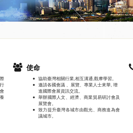
使命
際
協助臺灣相關行業,相互溝通,觀摩學習。
行
邀請各國會議 、展覽、專業人士來華, 增
會
進國際會展資訊交流。
養
舉辦國際人文、經濟、商業貿易研討會及
展覽會。
致力提升臺灣各城市由觀光、商務進為會
議城市。