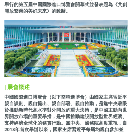
舉行的第五屆中國國際進口博覽會開幕式並發表題為《共創
開放繁榮的美好未來》的致辭。
| 展會概述
中國國際進口博覽會（以下簡稱進博會）由國家主席習近平
親自謀劃、親自提出、親自部署、親自推動，是黨中央著眼
於推動新時代高水準對外開放的重大決策，是中國主動向世
界開放市場的重要舉措，是中國推動建設開放型世界經濟、
支持經濟全球化的務實行動。黨中央、國務院高度重視，自
2018年首次舉辦以來，國家主席習近平每屆均親自參加並