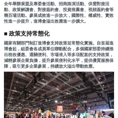
全年舉辦展盟及專委會活動、招商路演活動、供需對接活
動、政策解讀會、對接簽約會、投資推薦會、視頻簽約會等
幾百場活動。參展成效進一步放大，國際性、權威性、實效
性進一步提升，進博會溢出效應進一步擴大。
■ 政策支持常態化
國家有關部門制訂進博會支持政策並常態化實施。自首屆進
博會起，組委會各成員單位聯動配合，多個國家部委持續推
出稅收優惠、通關便利、市場准入等多項配套的支持政策，
減輕參展企業負擔，提升參展便利化水平，提供優質服務保
障，吸引更多企業參展，持續放大溢出帶動效應。