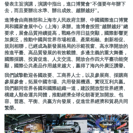
發表主旨演講，演講中指出，進口博覽會“不僅要年年辦下
去，而且要辦出水準、辦出成效、越辦越好”。
進博會由商務部和上海市人民政府主辦、中國國際進口博覽
局和國家會展中心（上海）承辦。進博會按照“越辦越好”總
要求，展會品質持續提高，戰略作用日益突顯，國際影響更
加廣泛，推動中國與世界市場相通、產業相融、創新相促、
規則相聯，已經成為新發展格局的示範視窗、高水準開放的
推進平臺、高品質發展的有效載體、多邊主義的重大舞臺，
國際採購、投資促進、人文交流、開放合作四大平臺功能突
顯，國際公共產品作用越來越大，贏得了海內外廣泛讚譽。
我們誠摯歡迎各國政要、工商界人士，以及參展商、採購商
參展參會，拓展中國市場、共用發展機遇、實現互利共贏。
我們願同世界各國和國際組織一道，建設開放型世界經濟、
構建人類命運共同體，推動經濟全球化朝著更加開放、包
容、普惠、平衡、共贏方向發展，促進世界經濟和貿易共同
繁榮。