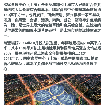
國家會展中心（上海）是由商務部和上海市人民政府合作共
建的超大型會展綜合體專案。國家會展中心總建築面積超過
150萬平方米，包括展館、商業廣場、辦公樓和一家五星級
酒店，集展覽、會議、活動、商業、辦公、酒店等多種業態
為一體，是世界上最大的建築單體和會展綜合體。主體建築
以伸展柔美的四葉幸運草為造型，是上海市的標誌性建築之
一。
展覽場館2014年10月投入試運營。年辦展規模約700萬平方
米，其中10萬平米以上規模性展覽和國際性展覽占比均超過
90%，展覽規模超過上海市全年辦展規模的三分之一。
2018年起，國家會展中心（上海）成為中國國際進口博覽
會承辦單位，成為了具備承辦主場外交活動能力的會展中
心。